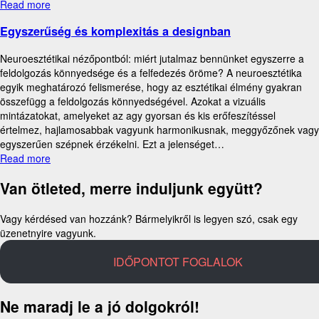
Read more
Egyszerűség és komplexitás a designban
Neuroesztétikai nézőpontból: miért jutalmaz bennünket egyszerre a
feldolgozás könnyedsége és a felfedezés öröme? A neuroesztétika
egyik meghatározó felismerése, hogy az esztétikai élmény gyakran
összefügg a feldolgozás könnyedségével. Azokat a vizuális
mintázatokat, amelyeket az agy gyorsan és kis erőfeszítéssel
értelmez, hajlamosabbak vagyunk harmonikusnak, meggyőzőnek vagy
egyszerűen szépnek érzékelni. Ezt a jelenséget…
Read more
Van ötleted, merre induljunk együtt?
Vagy kérdésed van hozzánk? Bármelyikről is legyen szó, csak egy
üzenetnyire vagyunk.
IDŐPONTOT FOGLALOK
Ne maradj le a jó dolgokról!