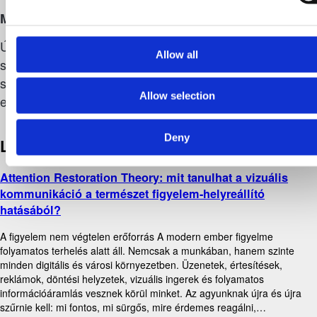
Múzsa Bár
Új márkát álmodtunk a Four Seasons legendás
Allow all
szecessziós koktélbárjának Budapesten, ahol a
századfordulós elegancia a modern női
Allow selection
energiával találkozik.
Deny
Log
Attention Restoration Theory: mit tanulhat a vizuális
kommunikáció a természet figyelem-helyreállító
hatásából?
A figyelem nem végtelen erőforrás A modern ember figyelme
folyamatos terhelés alatt áll. Nemcsak a munkában, hanem szinte
minden digitális és városi környezetben. Üzenetek, értesítések,
reklámok, döntési helyzetek, vizuális ingerek és folyamatos
információáramlás vesznek körül minket. Az agyunknak újra és újra
szűrnie kell: mi fontos, mi sürgős, mire érdemes reagálni,…