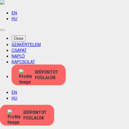
EN
HU
Close
SZAKÉRTELEM
CSAPAT
NAPLÓ
KAPCSOLAT
IDŐPONTOT
FOGLALOK
EN
HU
IDŐPONTOT
FOGLALOK