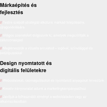
Márkaépítés és
fejlesztés
//
Testre szabott stratégiát alkotunk márkád felépítésére,
újragondolására
//
Világos üzeneteket dolgozunk ki, amelyek megszólítják a
célközönséged
//
Megtervezzük a vizuális arculatod – logóval, színvilággal és
betűtípusokkal
Design nyomtatott és
digitális felületekre
//
Weboldalakat, csomagolásokat és nyomtatott anyagokat tervezünk
//
Kreatív irányvonalat adunk a marketingkampányaidhoz
//
Javítjuk a felhasználói élményt a weboldaladon vagy az
alkalmazásodban