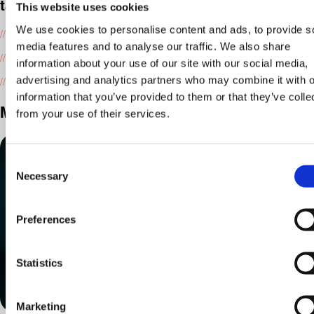
támogatást nyújtunk
This website uses cookies
We use cookies to personalise content and ads, to provide s
//
Frissítjük és fejlesztjük a márkádat, amikor csak szükséges
media features and to analyse our traffic. We also share
//
Figyeljük az eredményeket, és ahol kell, finomhangolunk
information about your use of our site with our social media,
advertising and analytics partners who may combine it with o
//
Folyamatosan fejlesztjük és finomhangoljuk a kommunikációdat
information that you’ve provided to them or that they’ve colle
Munkáink
from your use of their services.
Consent
Gene
Necessary
Selection
Márk
szen
Preferences
a kü
szak
Statistics
Marketing